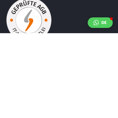
DE
Kontakt
info@udalegal.com
+49 1622713159
+49 20341504854